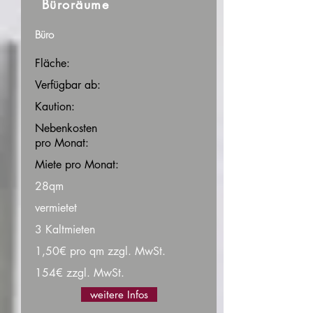
Büroräume
Büro
Fläche:
Verfügbar ab:
Kaution:
Nebenkosten
pro Monat:
Miete pro Monat:
28qm
vermietet
3 Kaltmieten
1,50€ pro qm zzgl. MwSt.
154€ zzgl. MwSt.
weitere Infos