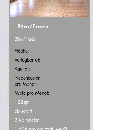
Büro/Praxis
Büro/Praxis
Fläche:
Verfügbar ab:
Kaution:
Nebenkosten
pro Monat:
Miete pro Monat:
122qm
ab sofort
3 Kaltmieten
1,50€ pro qm zzgl. MwSt.