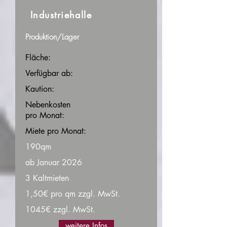
Industriehalle
Produktion/Lager
Fläche:
Verfügbar ab:
Kaution:
Nebenkosten
pro Monat:
Miete pro Monat:
190qm
ab Januar 2026
3 Kaltmieten
1,50€ pro qm zzgl. MwSt.
1045€ zzgl. MwSt.
weitere Infos