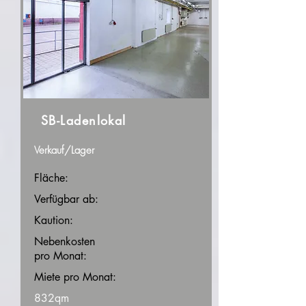
SB-Ladenlokal
Verkauf/Lager
Fläche:
Verfügbar ab:
Kaution:
Nebenkosten
pro Monat:
Miete pro Monat:
832qm